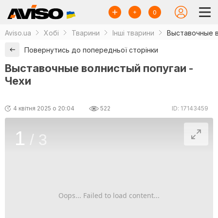
0
Aviso.ua
Хобі
Тварини
Інші тварини
Выставочные в
Повернутись до попередньої сторінки
Выставочные волнистый попугаи -
Чехи
4 квітня 2025 о 20:04
522
ID: 17143459
1
/
3
Oops... Failed to load content...