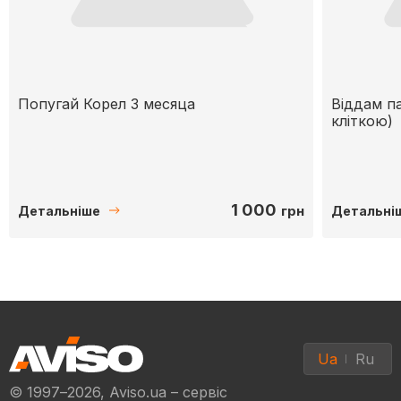
Попугай Корел 3 месяца
Віддам па
кліткою)
1 000
грн
Детальніше
Детальні
Ua
Ru
© 1997–2026, Aviso.ua – сервіс