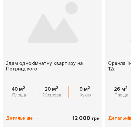
Здам однокімнатну квартиру на
Оренла 1к
Петрицького
12а
2
2
2
2
40 м
20 м
9 м
26 м
Площа
Житлова
Кухня
Площа
12 000
грн
Детальніше
Детальні