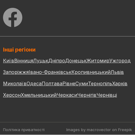
Інші регіони
Київ
Вінниця
Луцьк
Дніпро
Донецьк
Житомир
Ужгород
Запоріжжя
Івано-Франківськ
Кропивницький
Львів
Миколаїв
Одеса
Полтава
Рівне
Суми
Тернопіль
Харків
Херсон
Хмельницький
Черкаси
Чернігів
Чернівці
Політика приватності
Images by macrovector
on Freepik