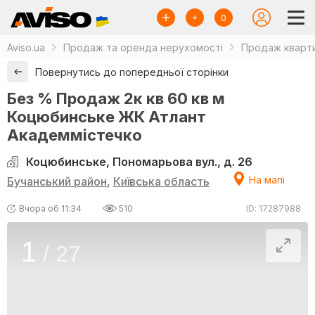
0
Aviso.ua
Продаж та оренда нерухомості
Продаж кварти
Повернутись до попередньої сторінки
Без % Продаж 2к кв 60 кв м
Коцюбинське ЖК Атлант
Академмістечко
Коцюбинське, Пономарьова вул., д. 26
На мапі
Бучанський район
,
Київська область
Вчора об 11:34
510
ID: 17287988
1
/
27