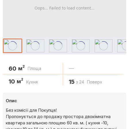
Oops... Failed to load content...
2
60
м
—
Площа
2
10
м
15
Кухня
з 24
Поверх
Опис
Без комісії для Покупця!
Пропонується до продажу простора двокімнатна
квартира загальною площею 60 кв. м. ( кухня -10,