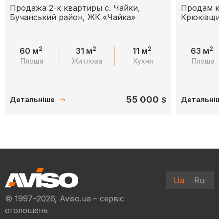
Продажа 2-к квартиры с. Чайки,
Продам к
Бучанський район, ЖК «Чайка»
Крюківщи
2
2
2
2
60 м
31 м
11 м
63 м
Площа
Житлова
Кухня
Площа
55 000
$
Детальніше
Детальні
Ua
Ru
© 1997–2026, Aviso.ua – сервіс
оголошень