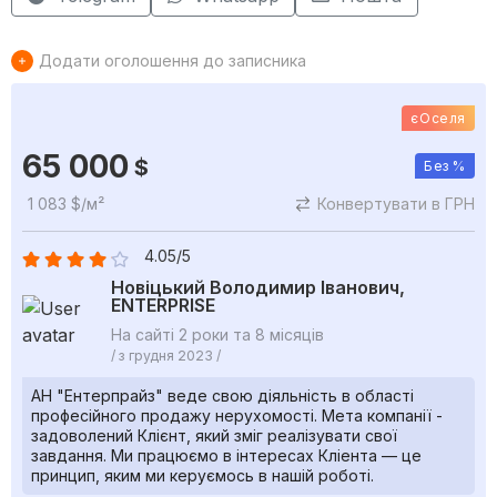
Додати оголошення до записника
єОселя
65 000
$
Без %
1 083 $/м²
Конвертувати в ГРН
4.05/5
Новіцький Володимир Іванович,
ENTERPRISE
На сайті 2 роки та 8 місяців
/ з грудня 2023 /
АН "Ентерпрайз" веде свою діяльність в області
професійного продажу нерухомості. Мета компанії -
задоволений Клієнт, який зміг реалізувати свої
завдання. Ми працюємо в інтересах Кліента — це
принцип, яким ми керуємось в нашій роботі.