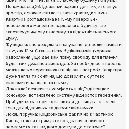
кімнати 18 та 14 кв. м.) в сучасному будинку по вулиці
Пономарьова,26. Ідеальний варіант для тих, хто цінує
простір, сонячне світло та гарні краєвиди з вікна.
Квартира розташована на 15-му поверсі 24-
поверхового монолітно каркасного будинку, що
забезпечує чудову панораму та відсутність міського
шуму.
Функціональне роздільне планування: дві великі кімнати
та кухня 10 м. Стан — після будівельників (чорнове
оздоблення), що дає вам повну свободу для втілення
будь-яких дизайнерських ідей. За необхідності простір
можна легко перепланувати під ваші потреби. Квартира
дуже тепла та сонячна, що дозволить суттєво
економити на опаленні взимку.
Для вашої безпеки та комфорту в під'їзді працює
консьєрж, встановлено систему відеоспостереження.
Прибудинкова територія завжди доглянута, є зелені
зони для відпочинку та дитячі майданчики.
Локація зручна: Коцюбинське фактично є частиною
Києва, тож ви отримуєте поєднання спокійного
передмістя та швидкого доступу до столичної