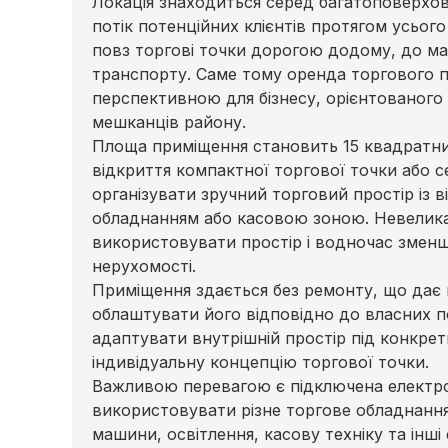
Локація знаходиться серед багатоповерхо
потік потенційних клієнтів протягом усьог
повз торгові точки дорогою додому, до ма
транспорту. Саме тому оренда торгового п
перспективною для бізнесу, орієнтованого
мешканців району.
Площа приміщення становить 15 квадратни
відкриття компактної торгової точки або се
організувати зручний торговий простір із
обладнанням або касовою зоною. Невелик
використовувати простір і водночас змен
нерухомості.
Приміщення здається без ремонту, що да
облаштувати його відповідно до власних п
адаптувати внутрішній простір під конкрет
індивідуальну концепцію торгової точки.
Важливою перевагою є підключена електро
використовувати різне торгове обладнання
машини, освітлення, касову техніку та інші