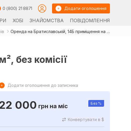
0 (800) 21 8871
Додати оголошення
РИ
ХОБІ
ЗНАЙОМСТВА
ПОВІДОМЛЕННЯ
їв
Оренда на Братиславській, 14Б приміщення на 15 м², без комісії
², без комісії
Додати оголошення до записника
22 000
Без %
грн
на міс
Конвертувати в $