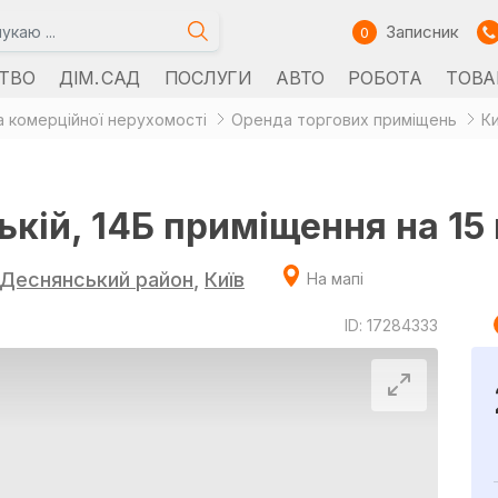
Записник
0
ТВО
ДІМ. САД
ПОСЛУГИ
АВТО
РОБОТА
ТОВА
 комерційної нерухомості
Оренда торгових приміщень
Ки
ій, 14Б приміщення на 15 м
Деснянський район
,
Київ
На мапі
ID: 17284333