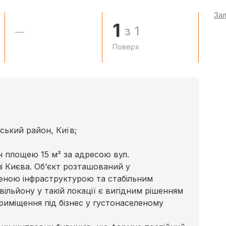
За
1
з 1
—
Поверх
ський район, Київ;
 площею 15 м² за адресою вул.
і Києва. Об’єкт розташований у
еною інфраструктурою та стабільним
льйону у такій локації є вигідним рішенням
риміщення під бізнес у густонаселеному