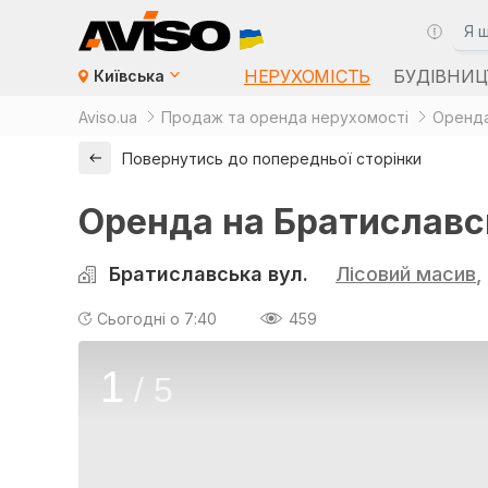
НЕРУХОМІСТЬ
БУДІВНИЦ
Київська
Aviso.ua
Продаж та оренда нерухомості
Оренда
Повернутись до попередньої сторінки
Оренда на Братиславськ
Братиславська вул.
Лісовий масив
,
Сьогодні о 7:40
459
1
/
5