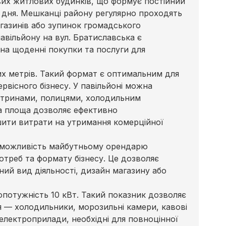
вих житлових будинків, що формує постійний
о дня. Мешканці району регулярно проходять
газинів або зупинок громадського
авільйону на вул. Братиславська є
 на щоденні покупки та послуги для
х метрів. Такий формат є оптимальним для
рвісного бізнесу. У павільйоні можна
 вітринами, полицями, холодильним
а площа дозволяє ефективно
шити витрати на утримання комерційної
є можливість майбутньому орендарю
отреб та формату бізнесу. Це дозволяє
ний вид діяльності, дизайн магазину або
потужність 10 кВт. Такий показник дозволяє
 — холодильники, морозильні камери, кавові
 електроприлади, необхідні для повноцінної