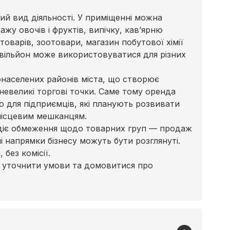
ий вид діяльності. У приміщенні можна
жу овочів і фруктів, випічку, кав’ярню
товарів, зоотовари, магазин побутової хімії
авільйон може використовуватися для різних
онаселених районів міста, що створює
 невеликі торгові точки. Саме тому оренда
ю для підприємців, які планують розвивати
місцевим мешканцям.
 діє обмеження щодо товарних груп — продаж
і напрямки бізнесу можуть бути розглянуті.
без комісії.
, уточнити умови та домовитися про