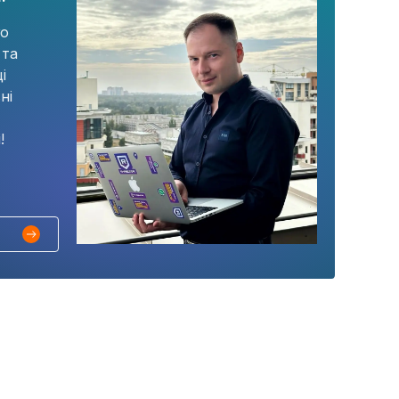
го
 та
і
ні
!