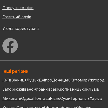
Послуги та ціни
Газетний архів
Угода користувача
Інші регіони
Київ
Вінниця
Луцьк
Дніпро
Донецьк
Житомир
Ужгород
Запоріжжя
Івано-Франківськ
Кропивницький
Львів
Миколаїв
Одеса
Полтава
Рівне
Суми
Тернопіль
Харків
Херсон
Хмельницький
Черкаси
Чернігів
Чернівці