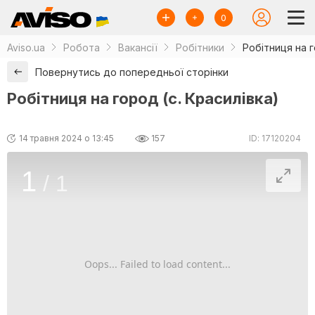
0
Aviso.ua
Робота
Вакансії
Робітники
Робітниця на г
Повернутись до попередньої сторінки
Робітниця на город (с. Красилівка)
14 травня 2024 о 13:45
157
ID: 17120204
1
/
1
Oops... Failed to load content...