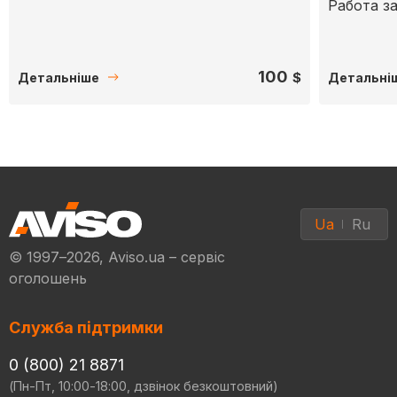
Работа з
100
$
Детальніше
Детальні
Ua
Ru
© 1997–2026, Aviso.ua – сервіс
оголошень
Служба підтримки
0 (800) 21 8871
(Пн-Пт, 10:00-18:00, дзвінок безкоштовний)