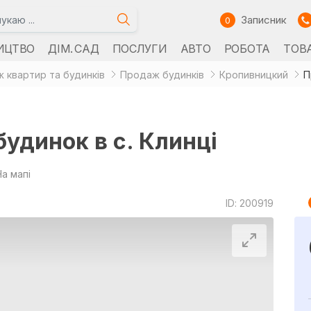
Записник
0
ИЦТВО
ДІМ. САД
ПОСЛУГИ
АВТО
РОБОТА
ТОВ
 квартир та будинків
Продаж будинків
Кропивницкий
П
удинок в с. Клинці
На мапі
ID: 200919