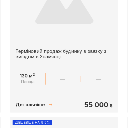
Терміновий продаж будинку в звязку з
виїздом в Знамянці.
2
130 м
—
—
Площа
55 000
Детальніше
$
ДЕШЕВШЕ НА 9.5%