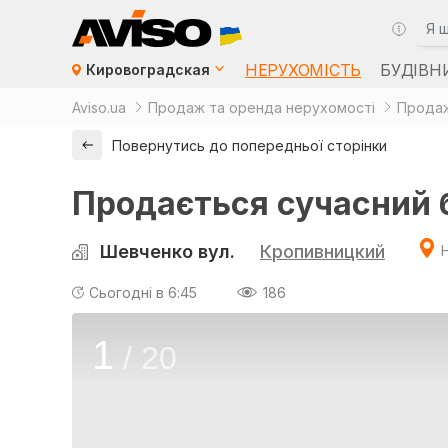
НЕРУХОМІСТЬ
БУДІВН
Кировоградская
Aviso.ua
Продаж та оренда нерухомості
Продаж
Повернутись до попередньої сторінки
Продається сучасний б
Шевченко вул.
Кропивницкий
Сьогодні в 6:45
186
1
/
20