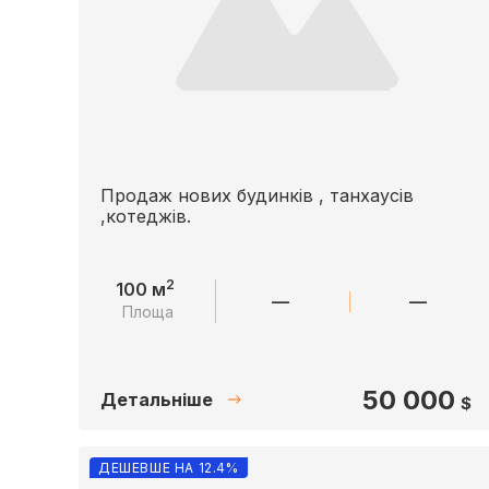
Продаж нових будинків , танхаусів
,котеджів.
2
100 м
—
—
Площа
50 000
Детальніше
$
ДЕШЕВШЕ НА 12.4%