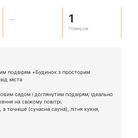
1
—
Поверхів
им подвірям +Будинок з просторим
від міста
довим садом і доглянутим подвірям, ідеально
ення на свіжому повітрі.
а точніше (сучасна сауна), літня кухня,