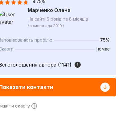
4.75/5
Марченко Олена
На сайті 6 років та 8 місяців
/ з листопада 2019 /
Заповнюваність профілю
75%
Скарги
немає
Всі оголошення автора (1141)
Показати контакти
лишити скаргу