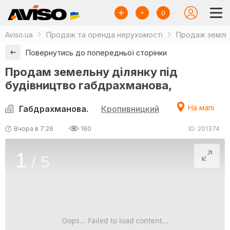
0
Aviso.ua
Продаж та оренда нерухомості
Продаж землі
Повернутись до попередньої сторінки
Продам земельну ділянку під
будівництво габдрахманова,
На мапі
Габдрахманова.
Кропивницкий
Вчора в 7:26
160
ID: 201374
1
/
5
Oops... Failed to load content...