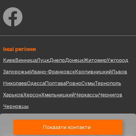
Інші регіони
Киев
Винница
Луцк
Днепр
Донецк
Житомир
Ужгород
Запорожье
Ивано-Франковск
Кропивницкий
Львов
Николаев
Одесса
Полтава
Ровно
Сумы
Тернополь
Харьков
Херсон
Хмельницкий
Черкассы
Чернигов
Черновцы
Показати контакти
Політика приватності
Images by macrovector
on Freepik