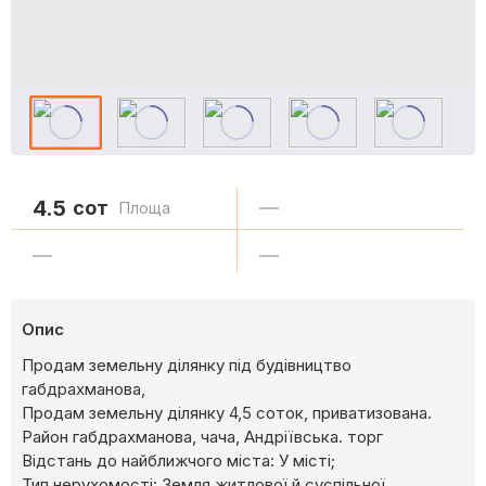
4.5
сот
—
Площа
—
—
Опис
Продам земельну ділянку під будівництво
габдрахманова,
Продам земельну ділянку 4,5 соток, приватизована.
Район габдрахманова, чача, Андріївська. торг
Відстань до найближчого міста: У місті;
Тип нерухомості: Земля житлової й суспільної