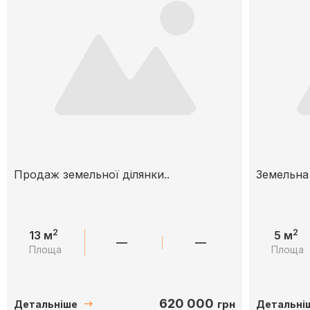
Продаж земельної ділянки..
Земельна 
2
2
13 м
5 м
—
—
Площа
Площа
620 000
грн
Детальніше
Детальні