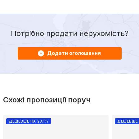
Потрібно продати нерухомість?
Додати оголошення
Схожі пропозиції поруч
ДЕШЕВШЕ НА 23.1%
ДЕШЕВШЕ 