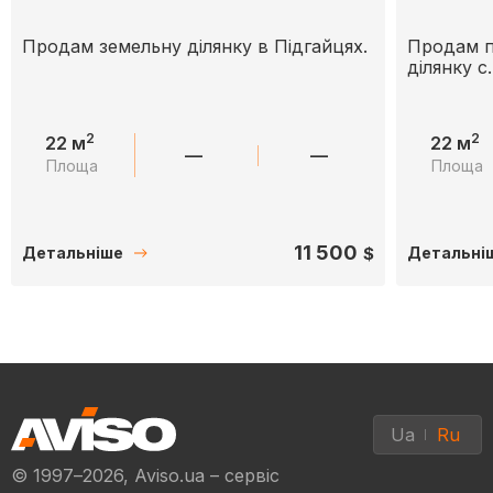
Продам земельну ділянку в Підгайцях.
Продам п
ділянку с
2
2
22 м
22 м
—
—
Площа
Площа
11 500
$
Детальніше
Детальні
Ua
Ru
© 1997–2026, Aviso.ua – сервіс