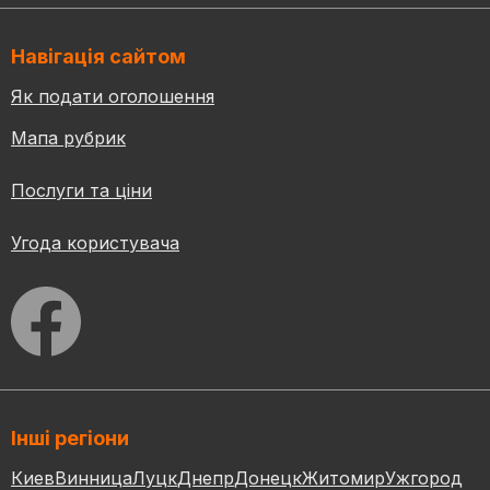
Навігація сайтом
Як подати оголошення
Мапа рубрик
Послуги та ціни
Угода користувача
Інші регіони
Киев
Винница
Луцк
Днепр
Донецк
Житомир
Ужгород