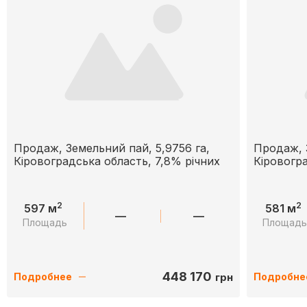
Продаж, Земельний пай, 5,9756 га,
Продаж, 
Кіровоградська область, 7,8% річних
Кіровогра
2
2
597 м
581 м
—
—
Площадь
Площад
448 170
грн
Подробнее
Подробне