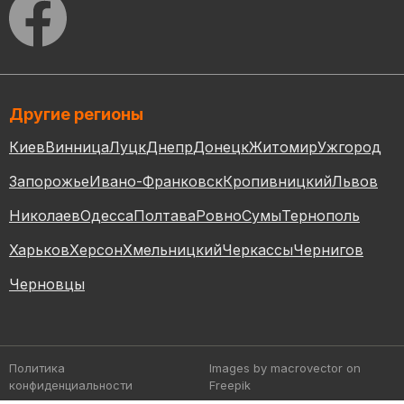
Другие регионы
Киев
Винница
Луцк
Днепр
Донецк
Житомир
Ужгород
Запорожье
Ивано-Франковск
Кропивницкий
Львов
Николаев
Одесса
Полтава
Ровно
Сумы
Тернополь
Харьков
Херсон
Хмельницкий
Черкассы
Чернигов
Черновцы
Политика
Images by macrovector
on
конфиденциальности
Freepik