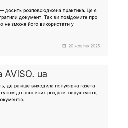
а — досить розповсюджена практика. Це є
тратили документ. Так ви повідомите про
то не зможе його використати у
20 жовтня 2025
 AVISO. ua
ть
, де раніше виходила популярна газета
ступом до основних розділів:
нерухомість
,
окументів
.