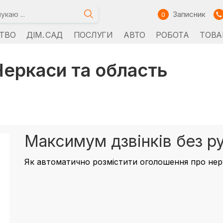
Записник
0
ТВО
ДІМ. САД
ПОСЛУГИ
АВТО
РОБОТА
ТОВА
Черкаси та область
Максимум дзвінків без р
Як автоматично розмістити оголошення про неру