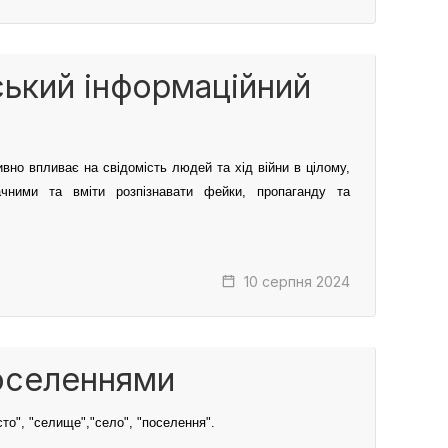
ький інформаційний
ивно впливає на свідомість людей та хід війни в цілому,
чними та вміти розпізнавати фейки, пропаганду та
10 серпня 2024
поселеннями
сто", "селище","село", "поселення".