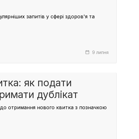
лярніших запитів у сфері здоров'я та
9 липня
тка: як подати
тримати дублікат
я до отримання нового квитка з позначкою