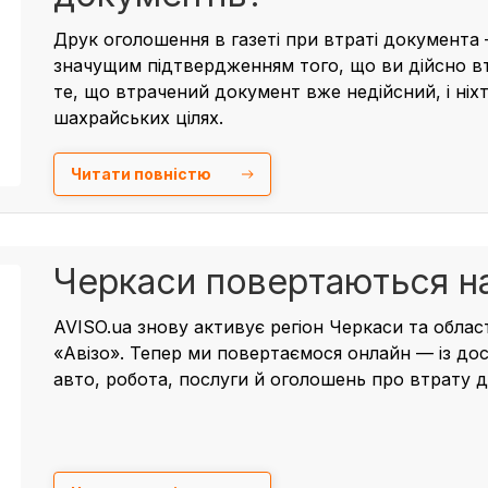
Друк оголошення в газеті при втраті документ
значущим підтвердженням того, що ви дійсно в
те, що втрачений документ вже недійсний, і ніх
шахрайських цілях.
Читати повністю
Черкаси повертаються на
AVISO.ua знову активує регіон
Черкаси та облас
«Авізо»
. Тепер ми повертаємося онлайн — із до
авто
,
робота
,
послуги
й
оголошень про втрату д