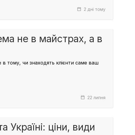
2 дні тому
ма не в майстрах, а в
в тому, чи знаходять клієнти саме ваш
22 липня
 Україні: ціни, види